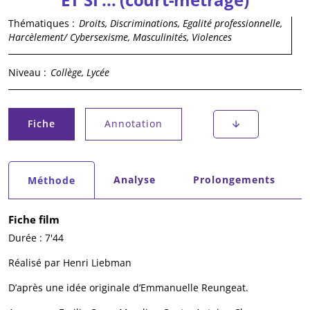
Thématiques :
Droits, Discriminations, Egalité professionnelle,
Harcèlement/ Cybersexisme, Masculinités, Violences
Niveau :
Collège, Lycée
Onglets principaux
Fiche
Annotation
(onglet actif)
Onglets secondaires
Analyse
Prolongements
Méthode
(onglet actif)
Fiche film
Durée : 7'44
Réalisé par Henri Liebman
D’après une idée originale d’Emmanuelle Reungeat.