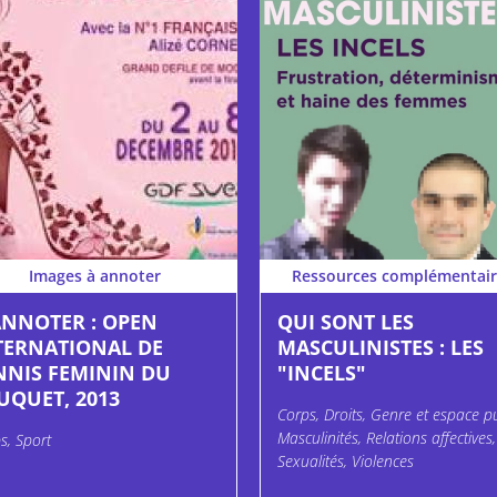
Images à annoter
Ressources complémentair
ANNOTER : OPEN
QUI SONT LES
TERNATIONAL DE
MASCULINISTES : LES
NNIS FEMININ DU
"INCELS"
UQUET, 2013
Corps, Droits, Genre et espace pu
Masculinités, Relations affectives,
s, Sport
Sexualités, Violences