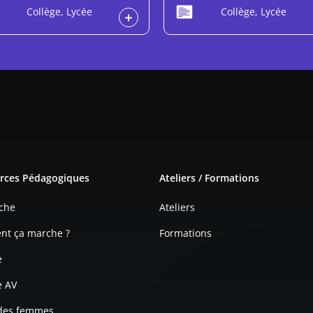
Collège, Lycée
Collège, Lycée
e page
rces Pédagogiques
Ateliers / Formations
che
Ateliers
t ça marche ?
Formations
e
e AV
 des femmes