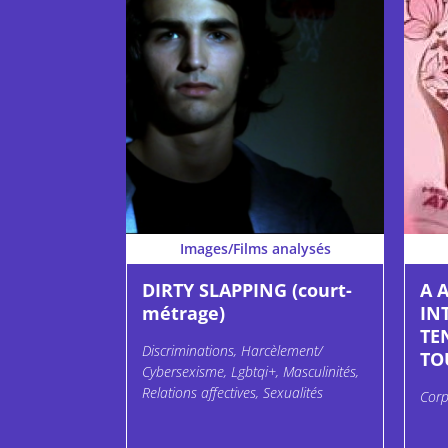
Images/Films analysés
DIRTY SLAPPING (court-
A 
métrage)
IN
TE
Discriminations, Harcèlement/
TO
Cybersexisme, Lgbtqi+, Masculinités,
Relations affectives, Sexualités
Corp