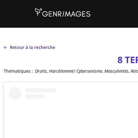
Aller au contenu principal
Retour à la recherche
8 TE
Thématiques :
Droits, Harcèlement/ Cybersexisme, Masculinités, Rela