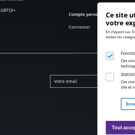
 LGBTQI+
Ce site u
Compte personnel
votre ex
Connexion
En cliquant sur
To
toutes les catégo
Foncti
Ces coo
techniq
Statis
Ces cook
site et
Enre
Tout acce