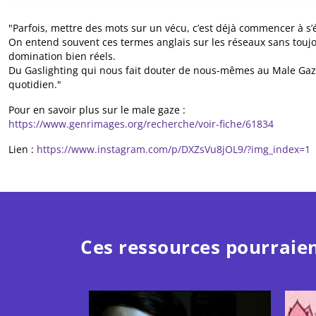
"Parfois, mettre des mots sur un vécu, c’est déjà commencer à s
On entend souvent ces termes anglais sur les réseaux sans toujour
domination bien réels.
Du Gaslighting qui nous fait douter de nous-mêmes au Male Gaze
quotidien."
Pour en savoir plus sur le male gaze :
https://www.genrimages.org/recherche/voir-fiche/61834
Lien :
https://www.instagram.com/p/DXZsVu8jOL9/?img_index=1
Ces ressources pourraien