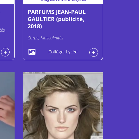
)
PARFUMS JEAN-PAUL
GAULTIER (publicité,
2018)
tés,
Corps, Masculinités
Collège, Lycée