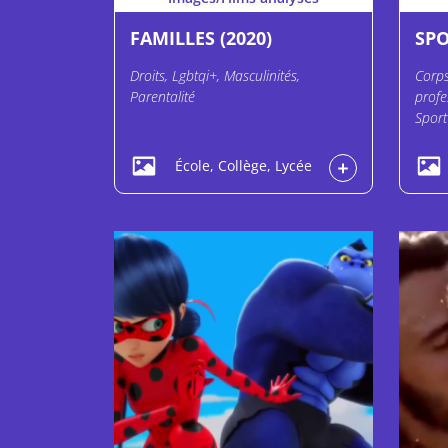
FAMILLES (2020)
SP
Droits, Lgbtqi+, Masculinités,
Corps
Parentalité
profe
Sport
École, Collège, Lycée