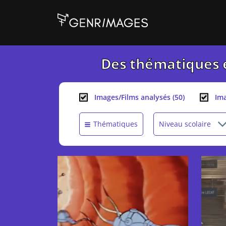
Aller au contenu principal
Des thématiques e
Images/Films analysés
(50)
Im
Thématiques