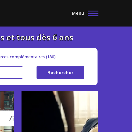
Menu
 et tous dès 6 ans
rces complémentaires
(180)