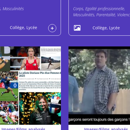
, Masculinités
Corps, Egalité professionnelle,
Masculinités, Parentalité, Violen
Collège, Lycée
Collège, Lycée
Images/Films analysés
Images/Films analysés