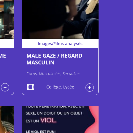
Images/Films analysés
SME
MALE GAZE / REGARD
MASCULIN
Corps, Masculinités, Sexualités
Collège, Lycée