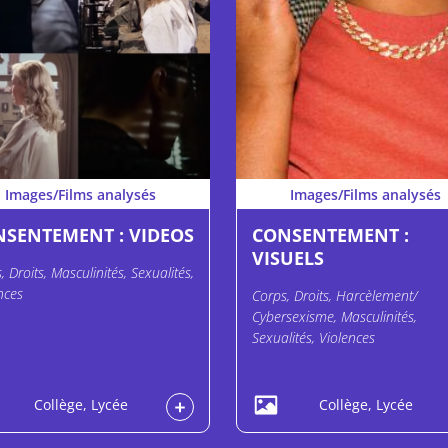
Images/Films analysés
Images/Films analysés
SENTEMENT : VIDEOS
CONSENTEMENT :
VISUELS
, Droits, Masculinités, Sexualités,
nces
Corps, Droits, Harcèlement/
Cybersexisme, Masculinités,
Sexualités, Violences
Collège, Lycée
Collège, Lycée