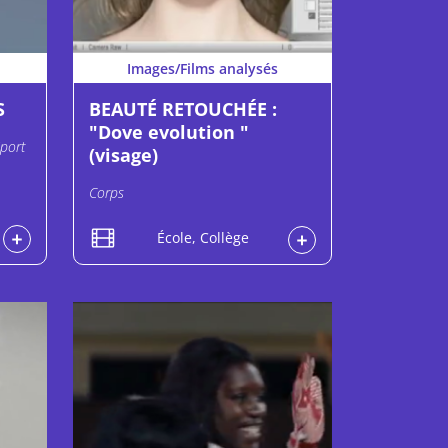
Images/Films analysés
S
BEAUTÉ RETOUCHÉE :
"Dove evolution "
Sport
(visage)
Corps
École, Collège