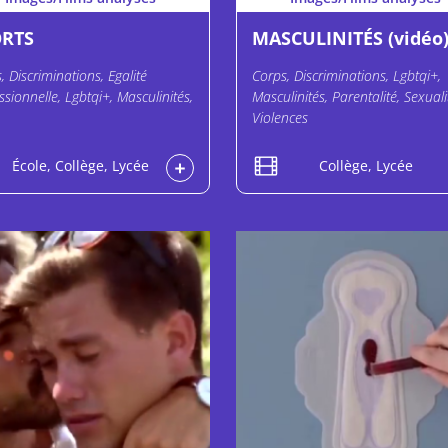
ORTS
MASCULINITÉS (vidéo
, Discriminations, Egalité
Corps, Discriminations, Lgbtqi+,
ssionnelle, Lgbtqi+, Masculinités,
Masculinités, Parentalité, Sexuali
Violences
École, Collège, Lycée
Collège, Lycée