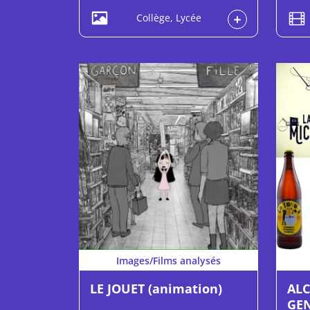
Collège, Lycée
Images/Films analysés
LE JOUET (animation)
AL
GEN