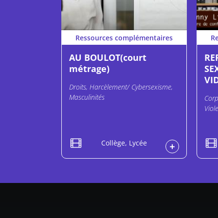
Ressources complémentaires
R
AU BOULOT(court
RE
métrage)
SE
VID
Droits, Harcèlement/ Cybersexisme,
Masculinités
Corp
Viol
Collège, Lycée