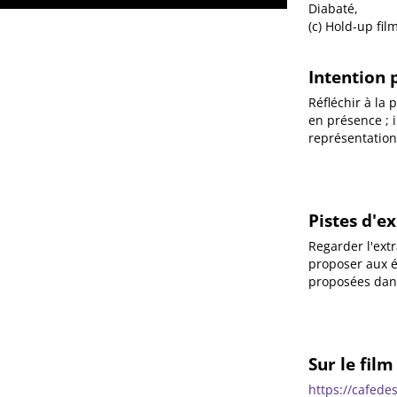
Diabaté,
(c) Hold-up fil
Intention
Réfléchir à la
en présence ; i
représentation
Pistes d'e
Regarder l'extr
proposer aux él
proposées dans
Sur le fil
https://cafede