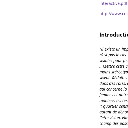
interactive.pdf
http://www.cnc
Introducti
"
ll existe un imp
n’est pas le cas,
visibles pour peu
...Mettre cette 
moins stéréotypé
vivent. Réduite
dans des rôles,
qui concerne la 
femmes et autre
manière, les te
": quartier sensi
autant de dénom
Cette vision, el
champ des possi