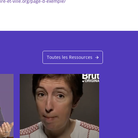
re-et-ville.org/page-d-exemple/
Toutes les Ressources