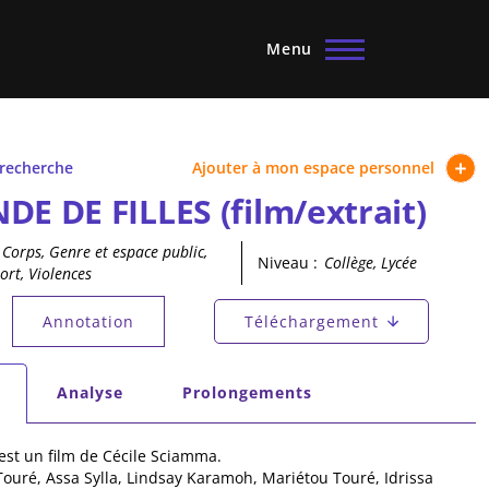
Menu
 recherche
Ajouter à mon espace personnel
DE DE FILLES (film/extrait)
Corps, Genre et espace public,
Niveau :
Collège, Lycée
ort, Violences
principaux
Annotation
Téléchargement
tif)
secondaires
Analyse
Prolongements
tif)
est un film de Cécile Sciamma.
 Touré, Assa Sylla, Lindsay Karamoh, Mariétou Touré, Idrissa