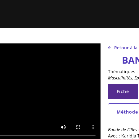
Retour à la
BAN
Thématiques :
Masculinités, Sp
Onglets 
Fiche
(onglet ac
Onglets 
Méthode
(onglet ac
Bande de Filles
Avec : Karidja