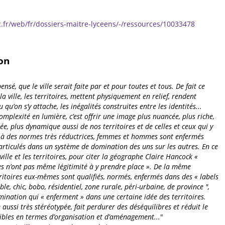
.fr/web/fr/dossiers-maitre-lyceens/-/ressources/10033478
on
ensé, que le ville serait faite par et pour toutes et tous. De fait ce
 la ville, les territoires, mettent physiquement en relief, rendent
 qu’on s’y attache, les inégalités construites entre les identités...
complexité en lumière, c’est offrir une image plus nuancée, plus riche,
e, plus dynamique aussi de nos territoires et de celles et ceux qui y
s à des normes très réductrices, femmes et hommes sont enfermés
 articulés dans un système de domination des uns sur les autres. En ce
ville et les territoires, pour citer la géographe Claire Hancock «
s n’ont pas même légitimité à y prendre place ». De la même
rritoires eux-mêmes sont qualifiés, normés, enfermés dans des « labels
ble, chic, bobo, résidentiel, zone rurale, péri-urbaine, de province ",
ination qui « enferment » dans une certaine idée des territoires.
le aussi très stéréotypée, fait perdurer des déséquilibres et réduit le
bles en termes d’organisation et d’aménagement...
"