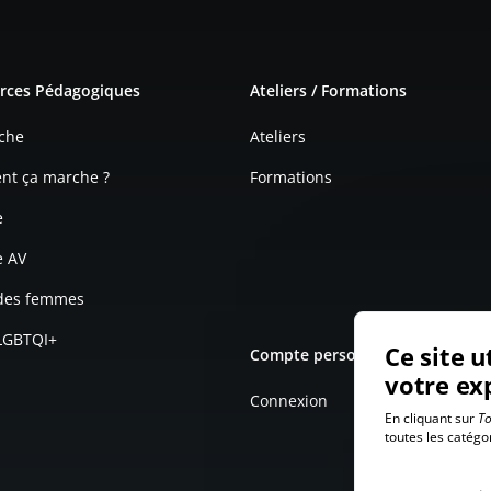
e page
rces Pédagogiques
Ateliers / Formations
che
Ateliers
t ça marche ?
Formations
e
e AV
 des femmes
 LGBTQI+
Ce site u
Compte personnel
votre ex
Connexion
En cliquant sur
To
toutes les catégo