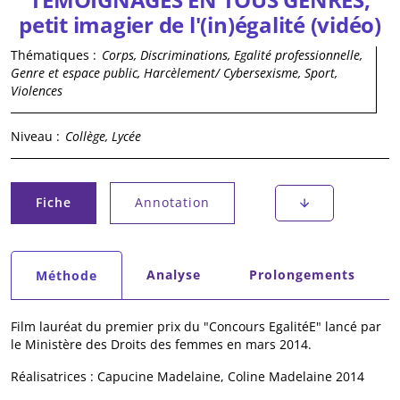
petit imagier de l'(in)égalité (vidéo)
Thématiques :
Corps, Discriminations, Egalité professionnelle,
Genre et espace public, Harcèlement/ Cybersexisme, Sport,
Violences
Niveau :
Collège, Lycée
Onglets principaux
Fiche
Annotation
(onglet actif)
Onglets secondaires
Analyse
Prolongements
Méthode
(onglet actif)
Film lauréat du premier prix du "Concours EgalitéE" lancé par
le Ministère des Droits des femmes en mars 2014.
Réalisatrices : Capucine Madelaine, Coline Madelaine 2014