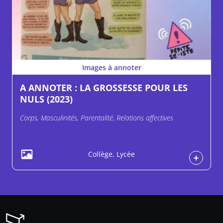
Images à annoter
A ANNOTER : LA GROSSESSE POUR LES
NULS (2023)
Corps, Masculinités, Parentalité, Relations affectives
Collège, Lycée