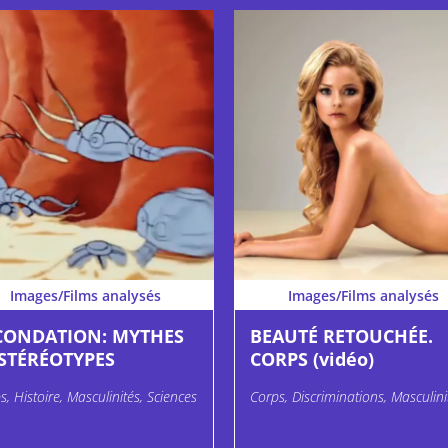
Images/Films analysés
Images/Films analysés
CONDATION: MYTHES
BEAUTÉ RETOUCHÉE.
 STÉRÉOTYPES
CORPS (vidéo)
s, Histoire, Masculinités, Sciences
Corps, Discriminations, Masculini