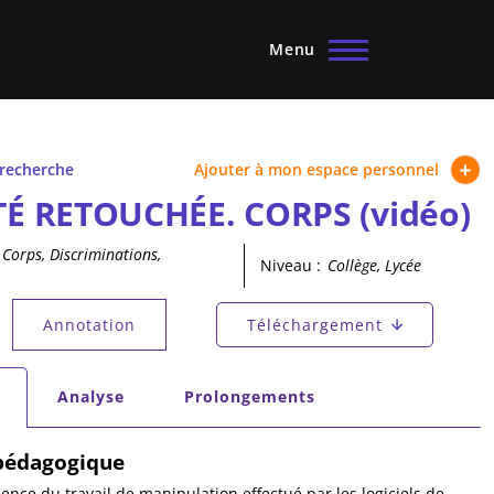
Menu
 recherche
Ajouter à mon espace personnel
É RETOUCHÉE. CORPS (vidéo)
Corps, Discriminations,
Niveau :
Collège, Lycée
principaux
Annotation
Téléchargement
tif)
secondaires
Analyse
Prolongements
tif)
 pédagogique
ence du travail de manipulation effectué par les logiciels de