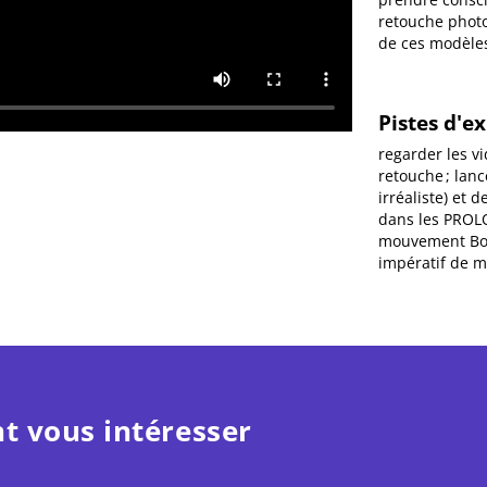
retouche photo 
de ces modèles
Pistes d'e
regarder les vi
retouche ; lan
irréaliste) et 
dans les PROL
mouvement Body
impératif de m
t vous intéresser