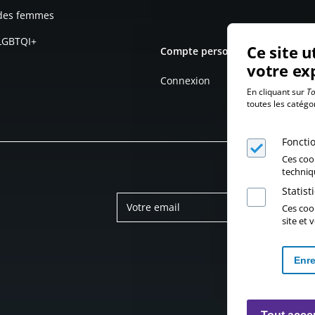
 des femmes
 LGBTQI+
Ce site u
Compte personnel
votre ex
Connexion
En cliquant sur
To
toutes les catégo
Foncti
Ces coo
techniq
Statis
Ces cook
site et
Enre