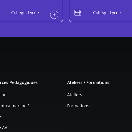
Collège, Lycée
Collège, Lycée
e page
rces Pédagogiques
Ateliers / Formations
che
Ateliers
t ça marche ?
Formations
e
e AV