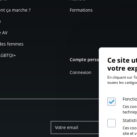
t ça marche ?
Formations
e
e AV
 des femmes
 LGBTQI+
Ce site u
Compte personnel
votre ex
Connexion
En cliquant sur
To
toutes les catégo
Foncti
Ces coo
techniq
Statis
Ces cook
site et