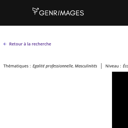
Aller au contenu principal
Retour à la recherche
Thématiques :
Egalité professionnelle, Masculinités
Niveau :
Éc