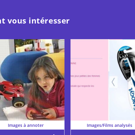
t vous intéresser
Images à annoter
Images/Films analysés