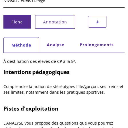
Niveau :
École, Collège
Onglets principaux
Fiche
Annotation
(onglet actif)
Onglets secondaires
Analyse
Prolongements
Méthode
(onglet actif)
À destination des élèves de CP à la 5ᵉ.
Intentions pédagogiques
Comprendre la notion de stéréotypes fille/garçon, ses freins et
ses limites, notamment dans les pratiques sportives.
Pistes d'exploitation
L'ANALYSE vous propose des questions que vous pourrez