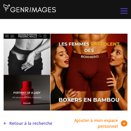
Aller au contenu principal
Men
Ajouter à mon espace
Retour à la recherche
personnel