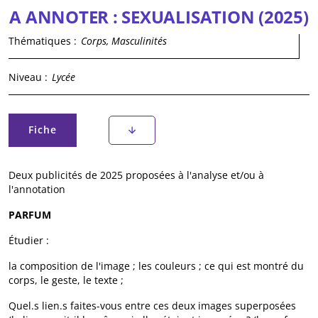
A ANNOTER : SEXUALISATION (2025)
Thématiques :
Corps, Masculinités
Niveau :
Lycée
Onglets principaux
Fiche
(onglet actif)
Deux publicités de 2025 proposées à l'analyse et/ou à
l'annotation
PARFUM
Étudier :
la composition de l'image ; les couleurs ; ce qui est montré du
corps, le geste, le texte ;
Quel.s lien.s faites-vous entre ces deux images superposées