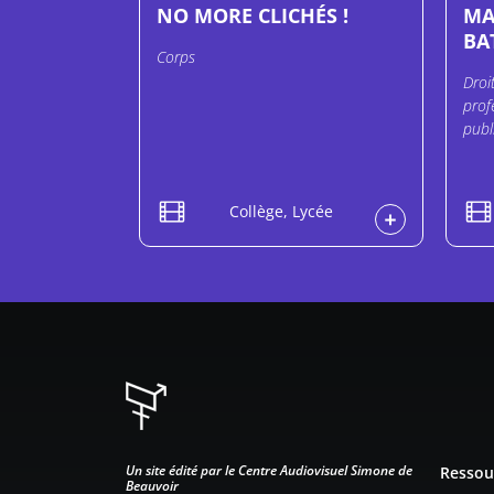
NO MORE CLICHÉS !
MA
BAT
Corps
Droi
prof
publi
Collège, Lycée
Pied d
Un site édité par le Centre Audiovisuel Simone de
Ressou
Beauvoir