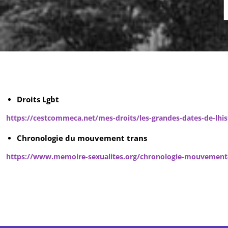
Droits Lgbt
https://cestcommeca.net/mes-droits/les-grandes-dates-de-lhist
Chronologie du mouvement trans
https://www.memoire-sexualites.org/chronologie-mouvement