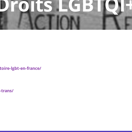
Droits LGBTQI
oire-lgbt-en-france/
-trans/