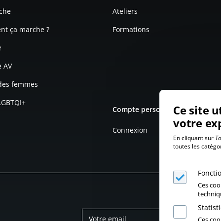
che
Ateliers
t ça marche ?
Formations
e
e AV
 des femmes
 LGBTQI+
Ce site u
Compte personnel
votre ex
Connexion
En cliquant sur
To
toutes les catégo
Foncti
Ces coo
techniq
Statis
Ces cook