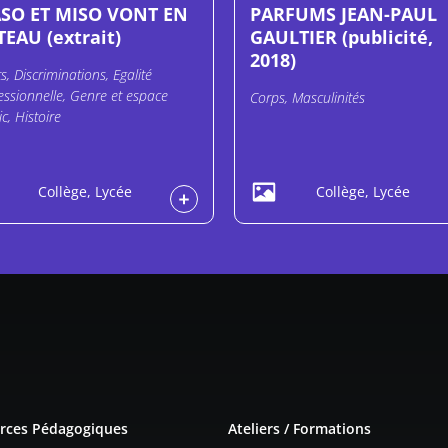
SO ET MISO VONT EN
PARFUMS JEAN-PAUL
EAU (extrait)
GAULTIER (publicité,
2018)
ts, Discriminations, Egalité
essionnelle, Genre et espace
Corps, Masculinités
c, Histoire
Collège, Lycée
Collège, Lycée
e page
rces Pédagogiques
Ateliers / Formations