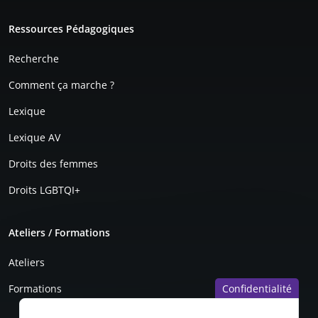
r
Pied de page
e
Ressources Pédagogiques
e
n
Recherche
Comment ça marche ?
Lexique
Lexique AV
Droits des femmes
Droits LGBTQI+
Ateliers / Formations
Ateliers
Confidentialité
Formations