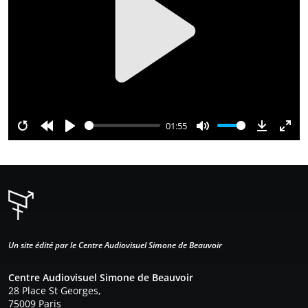
P
l
a
y
01:55
R
R
P
M
D
E
e
e
l
u
o
n
s
w
a
t
w
t
t
i
y
e
n
e
a
n
l
r
r
d
o
f
t
1
a
u
Un site édité par le Centre Audiovisuel Simone de Beauvoir
0
d
l
s
l
Centre Audiovisuel Simone de Beauvoir
s
28 Place St Georges,
c
75009 Paris