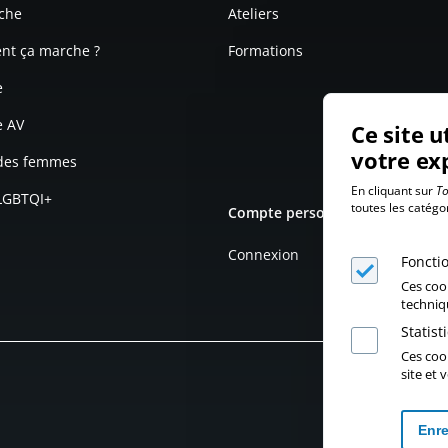
che
Ateliers
t ça marche ?
Formations
e
e AV
Ce site u
votre ex
 des femmes
En cliquant sur
To
 LGBTQI+
toutes les catégo
Compte personnel
Connexion
Foncti
Ces coo
techniq
Statis
Ces cook
site et
Enre