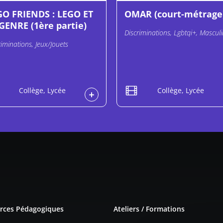
GO FRIENDS : LEGO ET
OMAR (court-métrage
GENRE (1ère partie)
Discriminations, Lgbtqi+, Masculi
riminations, Jeux/Jouets
Collège, Lycée
Collège, Lycée
e page
rces Pédagogiques
Ateliers / Formations