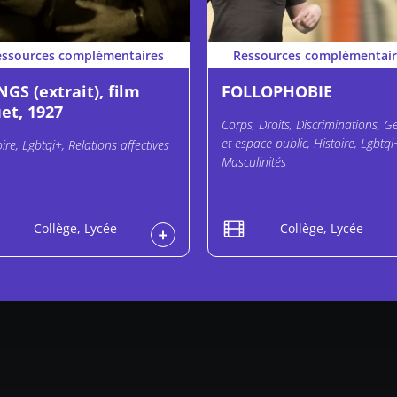
essources complémentaires
Ressources complémentair
GS (extrait), film
FOLLOPHOBIE
et, 1927
Corps, Droits, Discriminations, G
et espace public, Histoire, Lgbtqi
oire, Lgbtqi+, Relations affectives
Masculinités
Collège, Lycée
Collège, Lycée