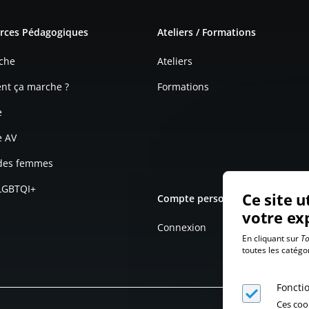
e page
rces Pédagogiques
Ateliers / Formations
che
Ateliers
t ça marche ?
Formations
e
e AV
 des femmes
 LGBTQI+
Ce site u
Compte personnel
votre ex
Connexion
En cliquant sur
To
toutes les catégo
Foncti
Ces coo