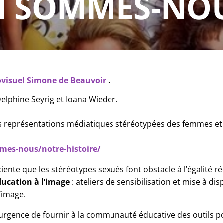
I SOMMES-NOU
visuel Simone de Beauvoir 
.
elphine Seyrig et Ioana Wieder.
es représentations médiatiques stéréotypées des femmes et a
mes-nous/notre-histoire/
nte que les stéréotypes sexués font obstacle à l’égalité réell
ducation à l’image
 : ateliers de sensibilisation et mise à d
’image.
urgence de fournir à la communauté éducative des outils pou