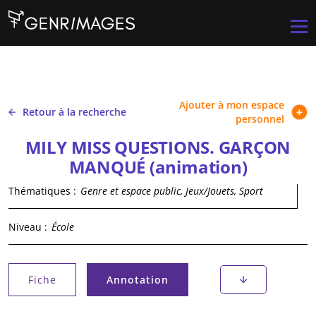
Aller au contenu principal
Men
Ajouter à mon espace
Retour à la recherche
personnel
MILY MISS QUESTIONS. GARÇON
MANQUÉ (animation)
Thématiques :
Genre et espace public, Jeux/Jouets, Sport
Niveau :
École
Onglets principaux
Fiche
Annotation
(onglet actif)