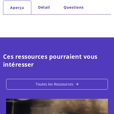
Onglets secondaires
Détail
Questions
Aperçu
(onglet actif)
Ces ressources pourraient vous
intéresser
Toutes les Ressources