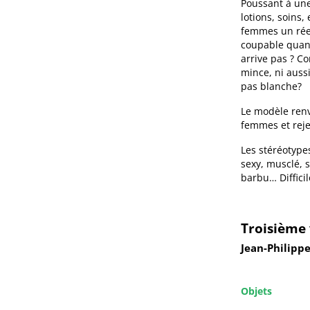
Poussant à un
lotions, soins,
femmes un rée
coupable quand 
arrive pas ? C
mince, ni auss
pas blanche?
Le modèle renv
femmes et rejet
Les stéréotypes
sexy, musclé, 
barbu… Diffici
Troisième 
Jean-Philippe
Objets