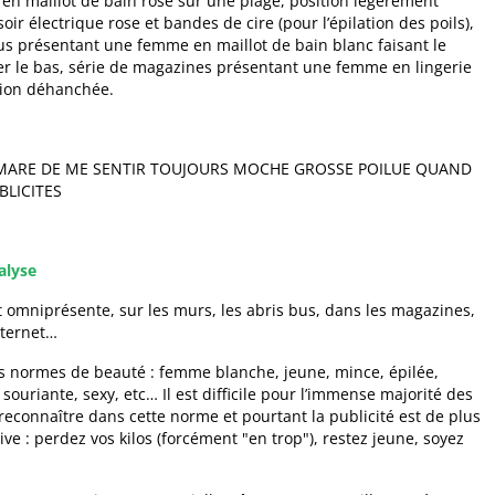
n maillot de bain rose sur une plage, position légèrement
ir électrique rose et bandes de cire (pour l’épilation des poils),
bus présentant une femme en maillot de bain blanc faisant le
er le bas, série de magazines présentant une femme en lingerie
tion déhanchée.
 AI MARE DE ME SENTIR TOUJOURS MOCHE GROSSE POILUE QUAND
BLICITES
alyse
st omniprésente, sur les murs, les abris bus, dans les magazines,
internet…
s normes de beauté : femme blanche, jeune, mince, épilée,
souriante, sexy, etc… Il est difficile pour l’immense majorité des
econnaître dans cette norme et pourtant la publicité est de plus
ive : perdez vos kilos (forcément "en trop"), restez jeune, soyez