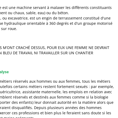
 est une machine servant à malaxer les différents constituants
ment ou chaux, sable, eau) ou du béton.
, ou excavatrice, est un engin de terrassement constitué d'une
e hydraulique orientable à 360 degrés et d'un groupe motorisé
 sur roue.
S M’ONT CRACHÉ DESSUS, POUR EUX UNE FEMME NE DEVRAIT
N BLEU DE TRAVAIL NI TRAVAILLER SUR UN CHANTIER
alyse
e métiers réservés aux hommes ou aux femmes, tous les métiers
outefois certains métiers restent fortement sexués : par exemple,
éricultrice, assistante maternelle, les emplois en relation avec
emblent réservés et destinés aux femmes comme si la biologie
porter des enfants) leur donnait autorité en la matière alors que
raient disqualifiés. Depuis plusieurs années des hommes
xercer ces professions et bien plus le feraient sans doute si les