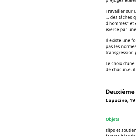
préjugés étaie
Travailler sur
… des tâches q
d'hommes" et c
exercé par une
Il existe une f
pas les normes
transgression 
Le choix d’une
de chacun.e, i
Deuxième 
Capucine, 19
Objets
slips et souti