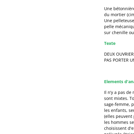
Une bétonnière
du mortier (ci
Une pelleteuse
pelle mécaniqu
sur chenille ou
Texte
DEUX OUVRIER
PAS PORTER U
Elements d'an
Il n’y a pas d
sont mixtes. T
sage-femme, pu
les enfants, s
(elles peuvent 
les hommes se
choisissent d'e