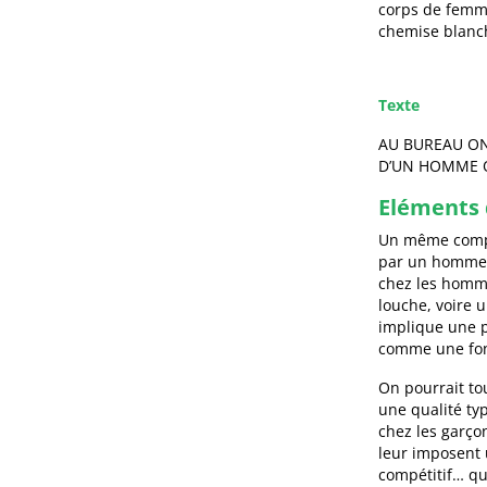
corps de femme
chemise blanch
Texte
AU BUREAU ON
D’UN HOMME Q
Eléments 
Un même compor
par un homme o
chez les homm
louche, voire 
implique une p
comme une fon
On pourrait to
une qualité ty
chez les garço
leur imposent 
compétitif… qui