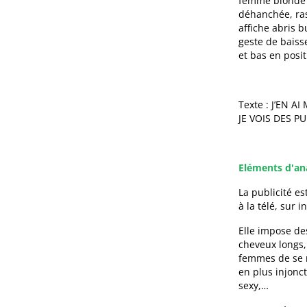
femme blonde e
déhanchée, raso
affiche abris 
geste de baiss
et bas en posi
Texte : J’EN
JE VOIS DES PU
Eléments d'an
La publicité e
à la télé, sur 
Elle impose de
cheveux longs, 
femmes de se r
en plus injonct
sexy,…