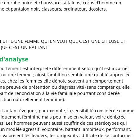
 en robe noire et chaussures à talons, corps d’homme en
e et pantalon noir, classeurs, ordinateur, dossiers.
 DIT D’UNE FEMME QUI EN VEUT QUE C’EST UNE CHIEUSE ET
UE C’EST UN BATTANT
d'analyse
tement est interprété différemment selon qu’il est incarné
u une femme ; ainsi l’ambition semble une qualité appréciée
es, chez les femmes elle dénote souvent un comportement
une preuve de prétention ou d’agressivité (sans compter qu’elle
art de renonciation à la vie familiale pourtant considérée
ction naturellement féminine).
ut autant évoquer, par exemple, la sensibilité considérée comme
piquement féminine mais peu mise en valeur, voire dénigrée,
ns. Les hommes peuvent aussi souffrir de ces stéréotypes qui
un modèle agressif, volontaire, battant, ambitieux, performant,
 valorisent les leaders, les dirigeants : difficile de se conformer