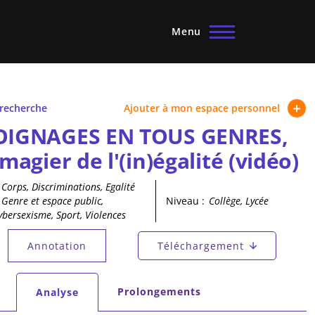
Menu
 recherche
Ajouter à mon espace personnel
IGNAGES EN TOUS GENRES,
imagier de l'(in)égalité (vidéo)
Corps, Discriminations, Egalité
 Genre et espace public,
Niveau :
Collège, Lycée
bersexisme, Sport, Violences
principaux
Annotation
Téléchargement
tif)
secondaires
Prolongements
Analyse
(onglet actif)