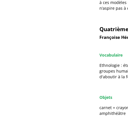
à ces modèles 
n’aspire pas à
Quatrième
Françoise Hér
Vocabulaire
Ethnologie : é
groupes humain
d'aboutir à la 
Objets
carnet + crayon
amphithéâtre