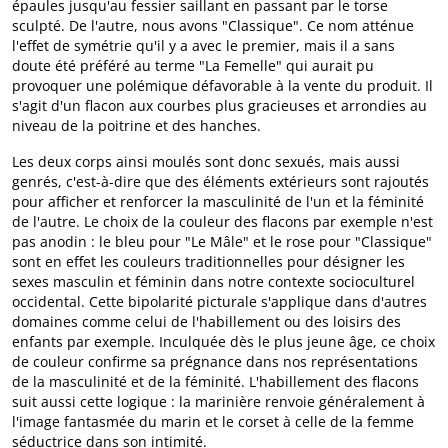
épaules jusqu'au fessier saillant en passant par le torse
sculpté. De l'autre, nous avons "Classique". Ce nom atténue
l'effet de symétrie qu'il y a avec le premier, mais il a sans
doute été préféré au terme "La Femelle" qui aurait pu
provoquer une polémique défavorable à la vente du produit. Il
s'agit d'un flacon aux courbes plus gracieuses et arrondies au
niveau de la poitrine et des hanches.
Les deux corps ainsi moulés sont donc sexués, mais aussi
genrés, c'est-à-dire que des éléments extérieurs sont rajoutés
pour afficher et renforcer la masculinité de l'un et la féminité
de l'autre. Le choix de la couleur des flacons par exemple n'est
pas anodin : le bleu pour "Le Mâle" et le rose pour "Classique"
sont en effet les couleurs traditionnelles pour désigner les
sexes masculin et féminin dans notre contexte socioculturel
occidental. Cette bipolarité picturale s'applique dans d'autres
domaines comme celui de l'habillement ou des loisirs des
enfants par exemple. Inculquée dès le plus jeune âge, ce choix
de couleur confirme sa prégnance dans nos représentations
de la masculinité et de la féminité. L'habillement des flacons
suit aussi cette logique : la marinière renvoie généralement à
l'image fantasmée du marin et le corset à celle de la femme
séductrice dans son intimité.