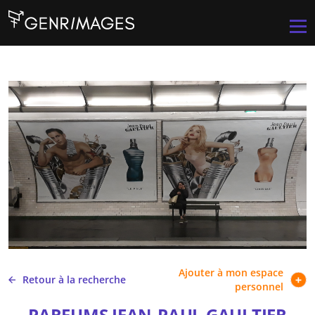
Aller au contenu principal
Men
Ajouter à mon espace
Retour à la recherche
personnel
PARFUMS JEAN-PAUL GAULTIER