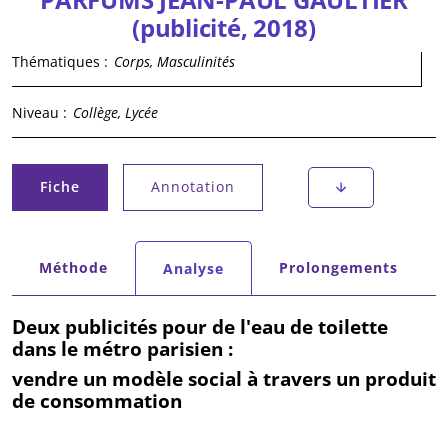
(publicité, 2018)
Thématiques :
Corps, Masculinités
Niveau :
Collège, Lycée
Onglets principaux
Fiche
Annotation
(onglet actif)
Onglets secondaires
Méthode
Prolongements
Analyse
(onglet actif)
Deux publicités pour de l'eau de toilette
dans le métro parisien :
vendre un modèle social à travers un produit
de consommation