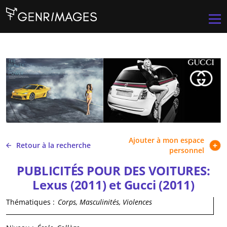
Aller au contenu principal
Men
Ajouter à mon espace
Retour à la recherche
personnel
PUBLICITÉS POUR DES VOITURES:
Lexus (2011) et Gucci (2011)
Thématiques :
Corps, Masculinités, Violences