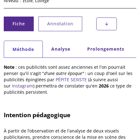
Niveau :
École, Collège
Onglets principaux
Fiche
Annotation
(onglet actif)
Onglets secondaires
Analyse
Prolongements
Méthode
(onglet actif)
Note
: ces publicités sont assez anciennes et l'on pourrait
penser qu'il s'agit "
d'une autre époque"
: un coup d'oeil sur les
publicités épinglées par
PÉPITE SEXISTE
(à suivre aussi
sur
Instagram
) permettra de constater qu'en
2026
ce type de
publicités persistent.
Intention pédagogique
À partir de l’observation et de l'analyse de deux visuels
publicitaires, prendre conscience de la mise en scène des