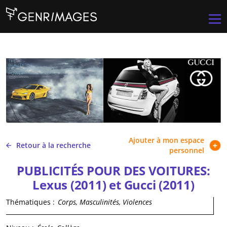
Aller au contenu principal
Men
Ajouter à mon espace
Retour à la recherche
personnel
PUBLICITÉS POUR DES VOITURES:
Lexus (2011) et Gucci (2011)
Thématiques :
Corps, Masculinités, Violences