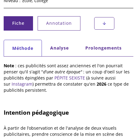
Niveau :
École, Collège
Onglets principaux
Fiche
Annotation
(onglet actif)
Onglets secondaires
Analyse
Prolongements
Méthode
(onglet actif)
Note
: ces publicités sont assez anciennes et l'on pourrait
penser qu'il s'agit "
d'une autre époque"
: un coup d'oeil sur les
publicités épinglées par
PÉPITE SEXISTE
(à suivre aussi
sur
Instagram
) permettra de constater qu'en
2026
ce type de
publicités persistent.
Intention pédagogique
À partir de l’observation et de l'analyse de deux visuels
publicitaires, prendre conscience de la mise en scène des