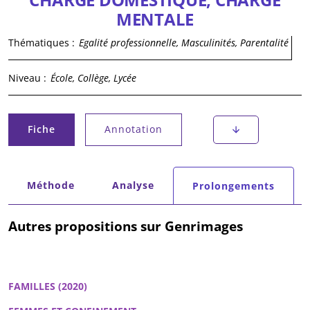
MENTALE
Thématiques :
Egalité professionnelle, Masculinités, Parentalité
Niveau :
École, Collège, Lycée
Onglets principaux
Fiche
Annotation
(onglet actif)
Onglets secondaires
Méthode
Analyse
Prolongements
(onglet actif)
Autres propositions sur Genrimages
FAMILLES (2020)