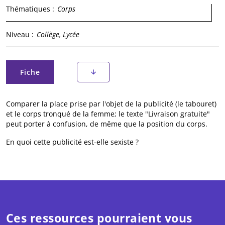
Thématiques :
Corps
Niveau :
Collège, Lycée
Onglets principaux
Fiche
(onglet actif)
Comparer la place prise par l'objet de la publicité (le tabouret)
et le corps tronqué de la femme; le texte "Livraison gratuite"
peut porter à confusion, de même que la position du corps.
En quoi cette publicité est-elle sexiste ?
Ces ressources pourraient vous