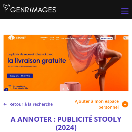
Aller au contenu principal
Men
Ajouter à mon espace
Retour à la recherche
personnel
A ANNOTER : PUBLICITÉ STOOLY
(2024)