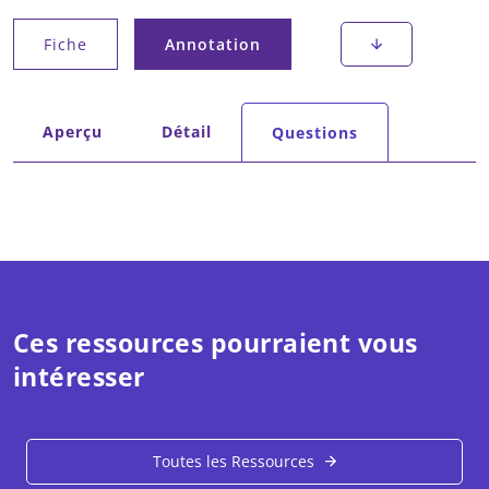
Onglets principaux
Fiche
Annotation
(onglet actif)
Onglets secondaires
Aperçu
Détail
Questions
(onglet actif)
Ces ressources pourraient vous
intéresser
Toutes les Ressources