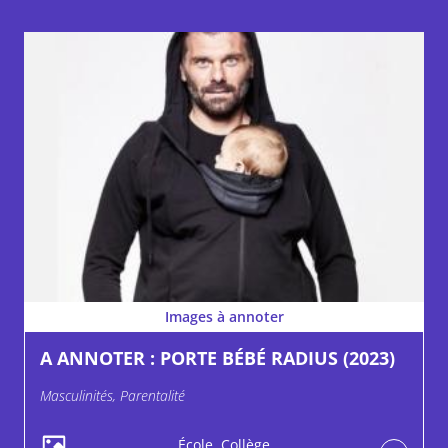
Images à annoter
A ANNOTER : PORTE BÉBÉ RADIUS (2023)
Masculinités, Parentalité
École, Collège