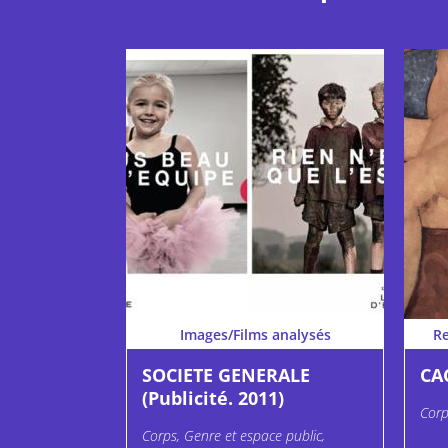
Images/Films analysés
R
SOCIETE GENERALE
CA
(Publicité. 2011)
Corp
Corps, Genre et espace public,