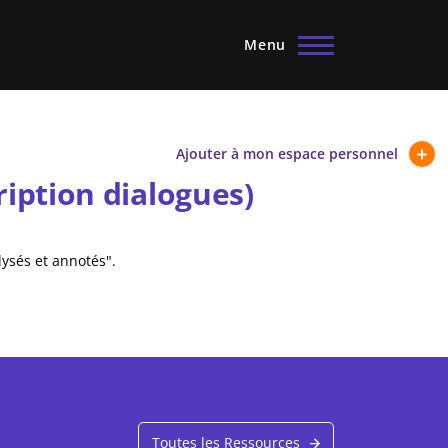
Menu
Ajouter à mon espace personnel
iption dialogues)
lysés et annotés".
Toutes les Ressources