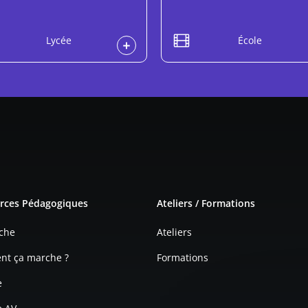
Lycée
École
e page
rces Pédagogiques
Ateliers / Formations
che
Ateliers
t ça marche ?
Formations
e