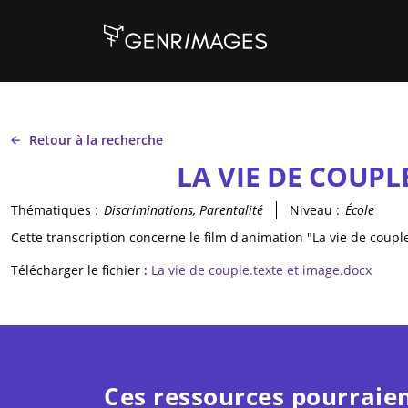
Aller au contenu principal
Retour à la recherche
LA VIE DE COUPLE
Thématiques :
Discriminations, Parentalité
Niveau :
École
Cette transcription concerne le film d'animation "La vie de coup
Télécharger le fichier :
La vie de couple.texte et image.docx
Ces ressources pourraien