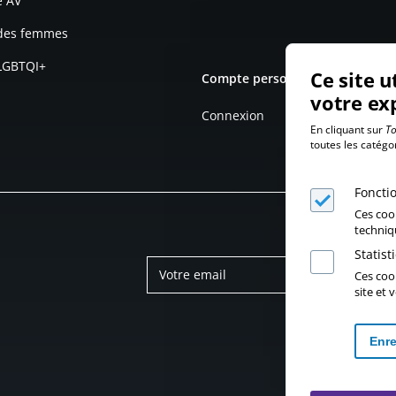
e AV
 des femmes
 LGBTQI+
Ce site u
Compte personnel
votre ex
Connexion
En cliquant sur
To
toutes les catégo
Foncti
Ces coo
techniq
Statis
Ces cook
site et
Enre