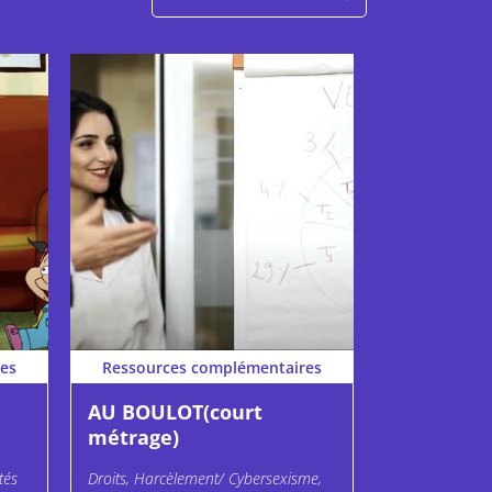
es
Ressources complémentaires
AU BOULOT(court
métrage)
tés
Droits, Harcèlement/ Cybersexisme,