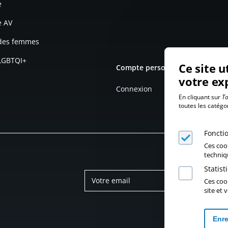
e
e AV
 des femmes
 LGBTQI+
Ce site u
Compte personnel
votre ex
Connexion
En cliquant sur
To
toutes les catégo
Foncti
Ces coo
techniq
Statis
Ces cook
site et
Enre