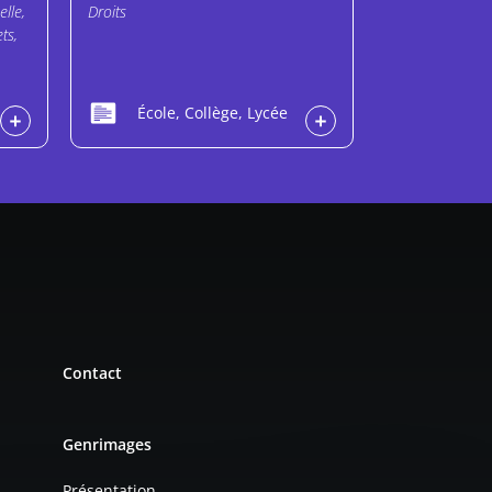
elle,
Droits
ts,
École, Collège, Lycée
Contact
Genrimages
Présentation