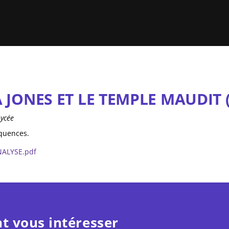
 JONES ET LE TEMPLE MAUDIT (
Lycée
équences.
NALYSE.pdf
t vous intéresser