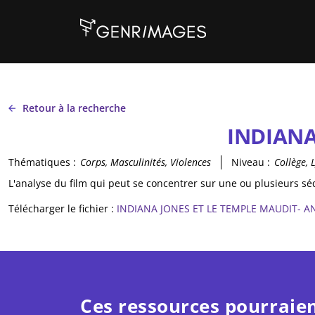
Aller au contenu principal
Retour à la recherche
INDIANA
Thématiques :
Corps, Masculinités, Violences
Niveau :
Collège, 
L'analyse du film qui peut se concentrer sur une ou plusieurs s
Télécharger le fichier :
INDIANA JONES ET LE TEMPLE MAUDIT- A
Ces ressources pourraien