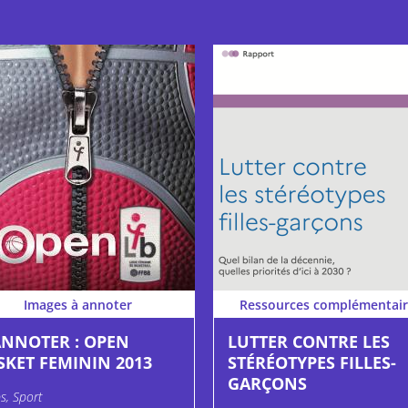
Images à annoter
Ressources complémentair
ANNOTER : OPEN
LUTTER CONTRE LES
SKET FEMININ 2013
STÉRÉOTYPES FILLES-
GARÇONS
s, Sport