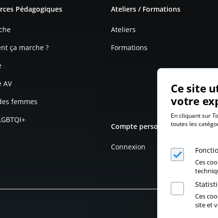
rces Pédagogiques
Ateliers / Formations
che
Ateliers
t ça marche ?
Formations
e
e AV
Ce site u
votre ex
 des femmes
En cliquant sur
To
 LGBTQI+
toutes les catégo
Compte personnel
Connexion
Foncti
Ces coo
techniq
Statis
Ces cook
site et