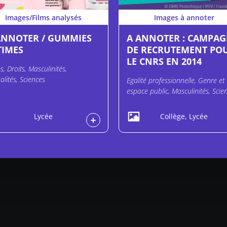
Images/Films analysés
Images à annoter
ANNOTER / GUMMIES
A ANNOTER : CAMPA
TIMES
DE RECRUTEMENT PO
LE CNRS EN 2014
s, Droits, Masculinités,
alités, Sciences
Egalité professionnelle, Genre et
espace public, Masculinités, Scie
Lycée
Collège, Lycée
e page