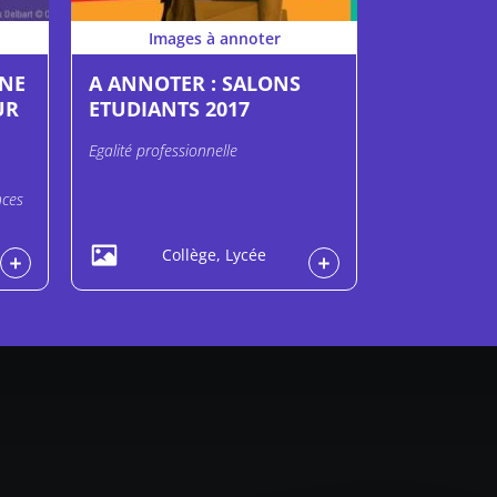
Images à annoter
GNE
A ANNOTER : SALONS
UR
ETUDIANTS 2017
Egalité professionnelle
nces
Collège, Lycée