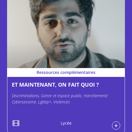
Ressources complémentaires
ET MAINTENANT, ON FAIT QUOI ?
Discriminations, Genre et espace public, Harcèlement/
Cybersexisme, Lgbtqi+, Violences
Lycée