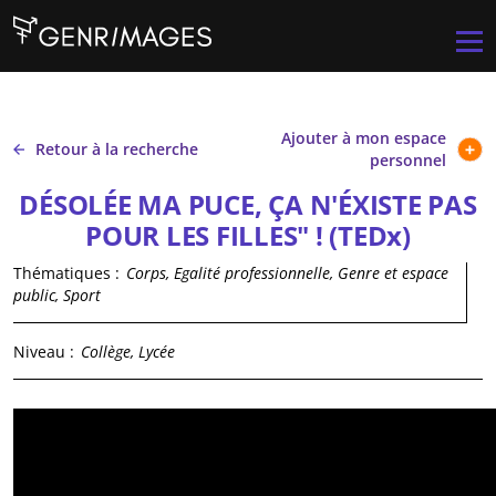
Aller au contenu principal
Men
Ajouter à mon espace
Retour à la recherche
personnel
DÉSOLÉE MA PUCE, ÇA N'ÉXISTE PAS
POUR LES FILLES" ! (TEDx)
Thématiques :
Corps, Egalité professionnelle, Genre et espace
public, Sport
Niveau :
Collège, Lycée