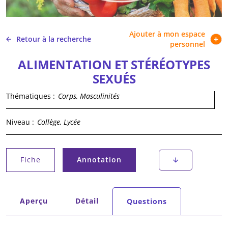
Ajouter à mon espace
Retour à la recherche
personnel
ALIMENTATION ET STÉRÉOTYPES
SEXUÉS
Thématiques :
Corps, Masculinités
Niveau :
Collège, Lycée
Onglets principaux
Fiche
Annotation
(onglet actif)
Onglets secondaires
Aperçu
Détail
Questions
(onglet actif)