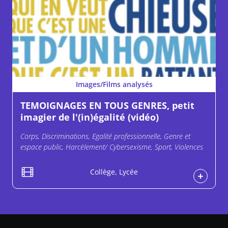
Images/Films analysés
TEMOIGNAGES EN TOUS GENRES, petit
imagier de l'(in)égalité (vidéo)
Corps, Discriminations, Egalité professionnelle, Genre et
espace public, Harcèlement/ Cybersexisme, Sport, Violences
Collège, Lycée