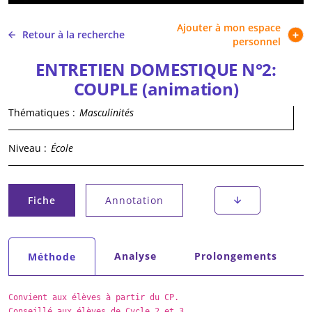
Ajouter à mon espace
Retour à la recherche
personnel
ENTRETIEN DOMESTIQUE N°2:
COUPLE (animation)
Thématiques :
Masculinités
Niveau :
École
Onglets principaux
Fiche
Annotation
(onglet actif)
Onglets secondaires
Analyse
Prolongements
Méthode
(onglet actif)
Convient aux élèves à partir du CP.
Conseillé aux élèves de Cycle 2 et 3.