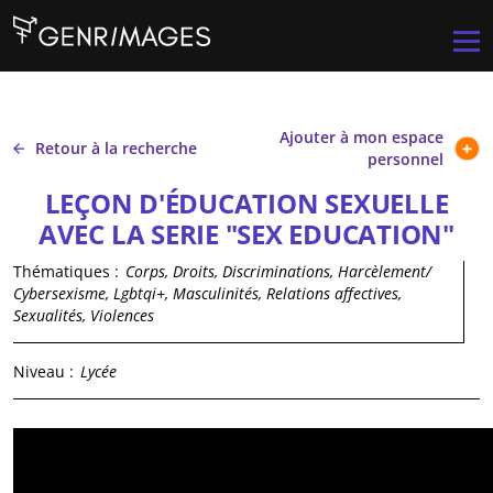
Aller au contenu principal
Men
Ajouter à mon espace
Retour à la recherche
personnel
LEÇON D'ÉDUCATION SEXUELLE
AVEC LA SERIE "SEX EDUCATION"
Thématiques :
Corps, Droits, Discriminations, Harcèlement/
Cybersexisme, Lgbtqi+, Masculinités, Relations affectives,
Sexualités, Violences
Niveau :
Lycée