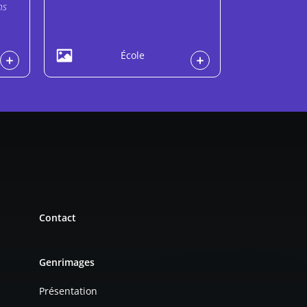
ns
École
Contact
Genrimages
Présentation