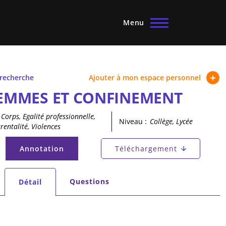
Menu
 recherche
Ajouter à mon espace personnel
EMMES ET CONFINEMENT
Corps, Egalité professionnelle,
Niveau :
Collège, Lycée
rentalité, Violences
principaux
Annotation
Téléchargement
(onglet actif)
secondaires
Questions
Détail
(onglet actif)