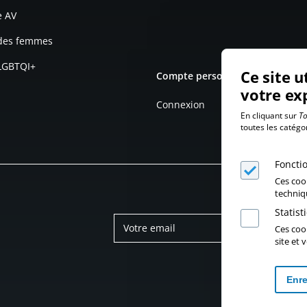
e AV
 des femmes
 LGBTQI+
Ce site u
Compte personnel
votre ex
Connexion
En cliquant sur
To
toutes les catégo
Foncti
Ces coo
techniq
Statis
Ces cook
site et
Enre