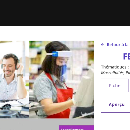
Retour à la
F
Thématiques :
Masculinités, Pa
Onglets 
Fiche
Onglets 
Aperçu