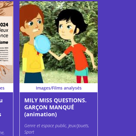
es
Images/Films analysés
u
MILY MISS QUESTIONS.
GARÇON MANQUÉ
s
(animation)
Genre et espace public, Jeux/Jouets,
Sport
me,