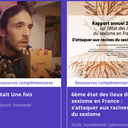
essources complémentaires
Ressources complémentair
était Une fois
6ème état des lieux d
sexisme en France :
/Jouets, Parentalité
s’attaquer aux racine
du sexisme
Droits, Harcèlement/ Cybersexis