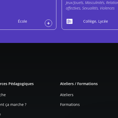
Jeux/Jouets, Masculinités, Relatio
affectives, Sexualités, Violences
École
Collège, Lycée
e page
rces Pédagogiques
Ateliers / Formations
che
Ateliers
t ça marche ?
Formations
e