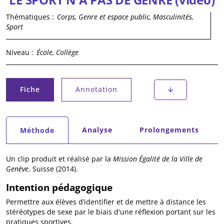
Thématiques :
Corps, Genre et espace public, Masculinités,
Sport
Niveau :
École, Collège
Onglets principaux
Fiche
Annotation
(onglet actif)
Onglets secondaires
Analyse
Prolongements
Méthode
(onglet actif)
Un clip produit et réalisé par la
Mission Égalité de la Ville de
Genève
, Suisse (2014).
Intention pédagogique
Permettre aux élèves d’identifier et de mettre à distance les
stéréotypes de sexe par le biais d'une réflexion portant sur les
pratiques sportives.