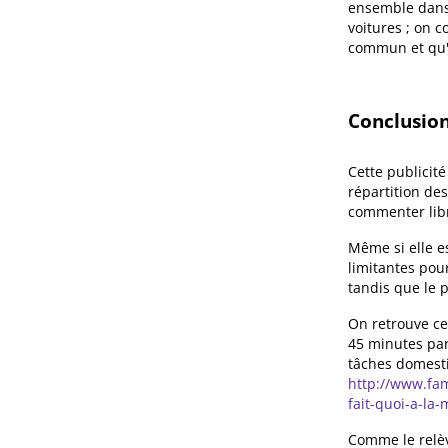
ensemble dans 
voitures ; on 
commun et qu'i
Conclusio
Cette publicité
répartition des
commenter libr
Même si elle e
limitantes pour
tandis que le 
On retrouve ce
45 minutes par
tâches domest
http://www.fa
fait-quoi-a-la-
Comme le relèv