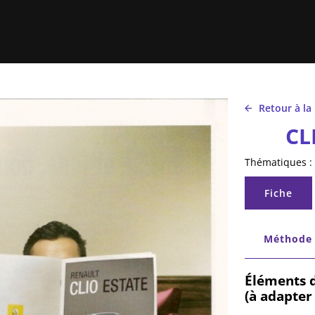
Retour à la
CL
Thématiques :
Onglets 
Fiche
(onglet ac
Onglets 
Méthode
Éléments d
(à adapter 