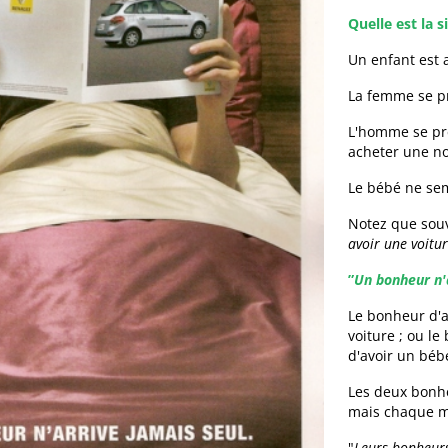
Quelle est la 
Un enfant est 
La femme se pr
L'homme se pré
acheter une no
Le bébé ne sem
Notez que souv
avoir une voitu
”
Un bonheur n'
Le bonheur d'
voiture ; ou l
d'avoir un béb
Les deux bonhe
mais chaque m
"
Leurs bonheurs