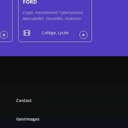
FORD
Corps, Harcèlement/ Cybersexisme,
Masculinités, Sexualités, Violences
Collège, Lycée
Contact
Genrimages