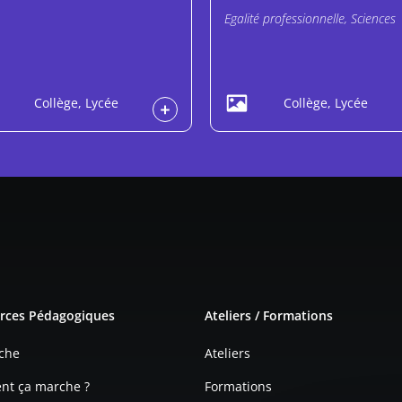
Egalité professionnelle, Sciences
Collège, Lycée
Collège, Lycée
e page
rces Pédagogiques
Ateliers / Formations
che
Ateliers
t ça marche ?
Formations