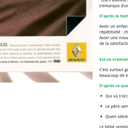
(remarque d'un
D'après le text
Avoir un enfan
répétitivité :
Avoir une nouve
de la satisfact
Est-ce vraimen
C’est surtout 
beaucoup de tr
D'après ce que
Qui va s'oc
Le père sem
Quels stéré
Le bébé semble