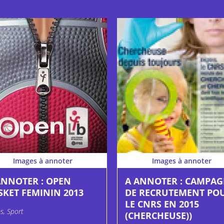
Images à annoter
Images à annoter
ANNOTER : OPEN
A ANNOTER : CAMPA
SKET FEMININ 2013
DE RECRUTEMENT PO
LE CNRS EN 2015
s, Sport
(CHERCHEUSE))