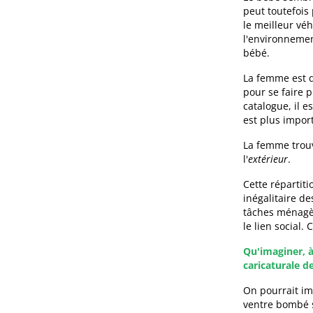
peut toutefois 
le meilleur véh
l'environnement
bébé.
La femme est d'
pour se faire 
catalogue, il e
est plus impor
La femme trouv
l'
extérieur
.
Cette répartit
inégalitaire d
tâches ménagèr
le lien social. 
Qu'imaginer, 
caricaturale d
On pourrait im
ventre bombé s