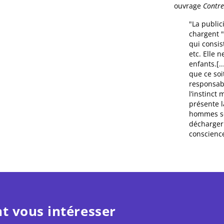
ouvrage
Contre 
"La public
chargent "
qui consist
etc. Elle 
enfants.[.
que ce soi
responsabi
l’instinct 
présente l
hommes son
décharger 
conscience
t vous intéresser