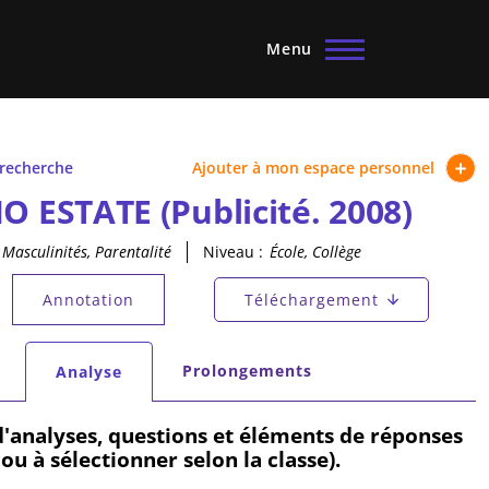
Menu
 recherche
Ajouter à mon espace personnel
IO ESTATE (Publicité. 2008)
Masculinités, Parentalité
Niveau :
École, Collège
principaux
Annotation
Téléchargement
tif)
secondaires
Prolongements
Analyse
(onglet actif)
'analyses, questions et éléments de réponses
ou à sélectionner selon la classe).