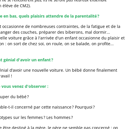
 élève de CM2).
e en bas, quels plaisirs attendre de la parentalité ?
t occasionne de nombreuses contraintes, de la fatigue et de la
 changer des couches, préparer des biberons, mal dormir...
lle voiture grâce à l'arrivée d'un enfant occasionne du plaisir et
ion : on sort de chez soi, on roule, on se balade, on profite...
t génial d'avoir un enfant ?
génial d’avoir une nouvelle voiture. Un bébé donne finalement
avail !
 vous venez d'observer :
cuper du bébé ?
ble-t-il concerné par cette naissance ? Pourquoi ?
otypes sur les femmes ? Les hommes ?
 être destiné à la mère, le père ne semble pas concerné ; on