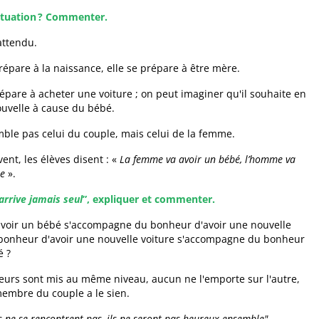
situation ? Commenter.
attendu.
épare à la naissance, elle se prépare à être mère.
pare à acheter une voiture ; on peut imaginer qu'il souhaite en
uvelle à cause du bébé.
ble pas celui du couple, mais celui de la femme.
ent, les élèves disent : «
La femme va avoir un bébé, l’homme va
re
».
arrive jamais seul
”, expliquer et commenter.
avoir un bébé s'accompagne du bonheur d'avoir une nouvelle
e bonheur d'avoir une nouvelle voiture s'accompagne du bonheur
é ?
urs sont mis au même niveau, aucun ne l'emporte sur l'autre,
embre du couple a le sien.
 ne se rencontrent pas, ils ne seront pas heureux ensemble"