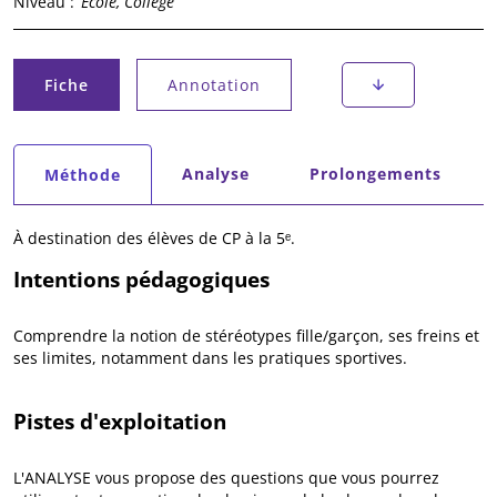
Niveau :
École, Collège
Onglets principaux
Fiche
Annotation
(onglet actif)
Onglets secondaires
Analyse
Prolongements
Méthode
(onglet actif)
À destination des élèves de CP à la 5ᵉ.
Intentions pédagogiques
Comprendre la notion de stéréotypes fille/garçon, ses freins et
ses limites, notamment dans les pratiques sportives.
Pistes d'exploitation
L'ANALYSE vous propose des questions que vous pourrez