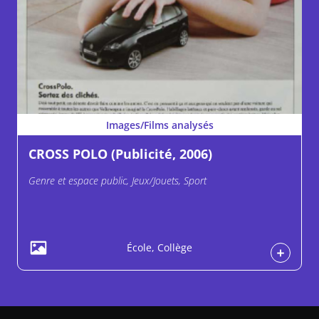
Images/Films analysés
CROSS POLO (Publicité, 2006)
Genre et espace public, Jeux/Jouets, Sport
École, Collège