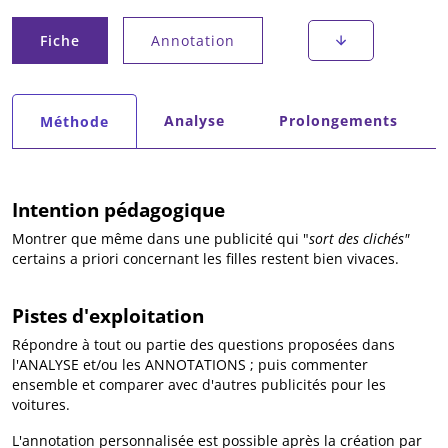
Onglets principaux
Fiche
Annotation
(onglet actif)
Onglets secondaires
Analyse
Prolongements
Méthode
(onglet actif)
Intention pédagogique
Montrer que même dans une publicité qui "
sort des clichés"
certains a priori concernant les filles restent bien vivaces.
Pistes d'exploitation
Répondre à tout ou partie des questions proposées dans
l'ANALYSE et/ou les ANNOTATIONS ; puis commenter
ensemble et comparer avec d'autres publicités pour les
voitures.
L'annotation personnalisée est possible après la création par