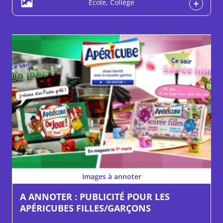
École, Collège
Images à annoter
A ANNOTER : PUBLICITÉ POUR LES
APÉRICUBES FILLES/GARÇONS