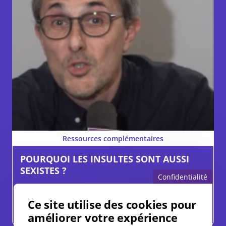
Ressources complémentaires
POURQUOI LES INSULTES SONT AUSSI
SEXISTES ?
Confidentialité
Discriminations, Genre et espace public, Histoire
Ce site utilise des cookies pour
Collège, Lycée
améliorer votre expérience