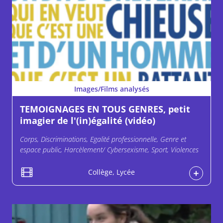
Images/Films analysés
TEMOIGNAGES EN TOUS GENRES, petit
imagier de l'(in)égalité (vidéo)
Corps, Discriminations, Egalité professionnelle, Genre et
espace public, Harcèlement/ Cybersexisme, Sport, Violences
Collège, Lycée