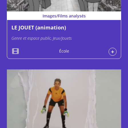
Images/Films analysés
LE JOUET (animation)
Genre et espace public, Jeux/Jouets
École