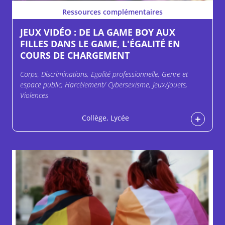
Ressources complémentaires
JEUX VIDÉO : DE LA GAME BOY AUX
FILLES DANS LE GAME, L'ÉGALITÉ EN
COURS DE CHARGEMENT
Corps, Discriminations, Egalité professionnelle, Genre et
espace public, Harcèlement/ Cybersexisme, Jeux/Jouets,
Violences
Collège, Lycée