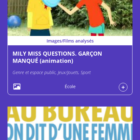
Images/Films analysés
MILY MISS QUESTIONS. GARÇON
MANQUÉ (animation)
Genre et espace public, Jeux/Jouets, Sport
École