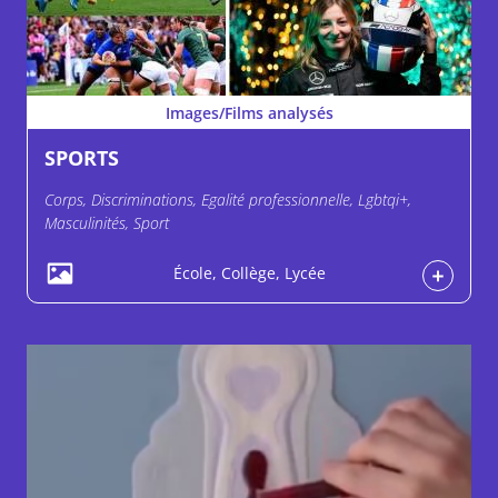
Images/Films analysés
SPORTS
Corps, Discriminations, Egalité professionnelle, Lgbtqi+,
Masculinités, Sport
École, Collège, Lycée