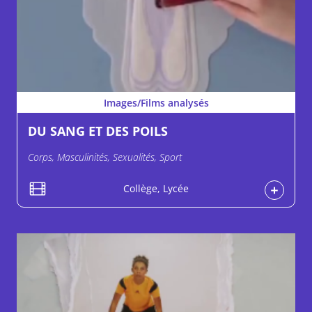
Images/Films analysés
DU SANG ET DES POILS
Corps, Masculinités, Sexualités, Sport
Collège, Lycée