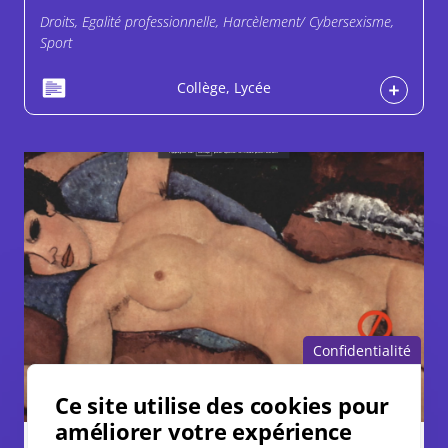
Droits, Egalité professionnelle, Harcèlement/ Cybersexisme,
Sport
Collège, Lycée
Confidentialité
Ce site utilise des cookies pour
améliorer votre expérience
Ressources complémentaires