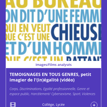
Images/Films analysés
TEMOIGNAGES EN TOUS GENRES, petit
imagier de l'(in)égalité (vidéo)
Corps, Discriminations, Egalité professionnelle, Genre et
espace public, Harcèlement/ Cybersexisme, Sport, Violences
Collège, Lycée