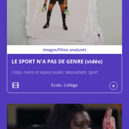
Images/Films analysés
LE SPORT N'A PAS DE GENRE (vidéo)
Corps, Genre et espace public, Masculinités, Sport
École, Collège