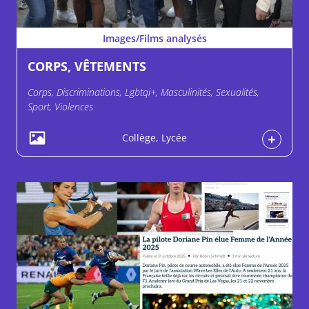
Images/Films analysés
CORPS, VÊTEMENTS
Corps, Discriminations, Lgbtqi+, Masculinités, Sexualités,
Sport, Violences
Collège, Lycée