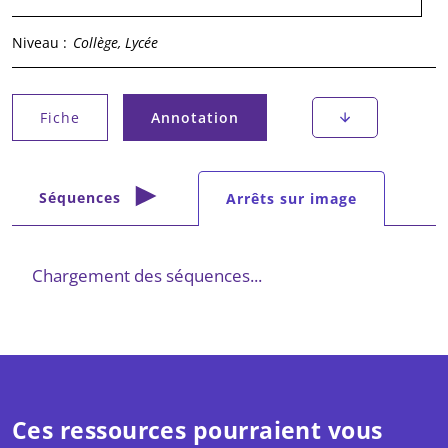
Niveau :
Collège, Lycée
Onglets principaux
Fiche
Annotation
(onglet actif)
Onglets secondaires
Séquences
Arrêts sur image
(onglet actif)
Chargement des séquences...
Ces ressources pourraient vous