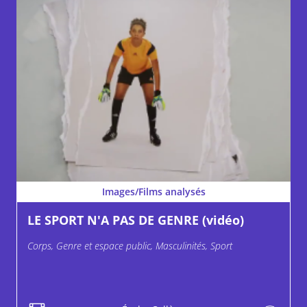
Images/Films analysés
LE SPORT N'A PAS DE GENRE (vidéo)
Corps, Genre et espace public, Masculinités, Sport