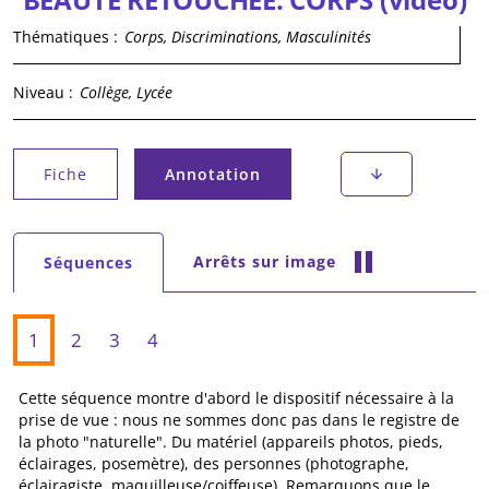
Thématiques :
Corps, Discriminations, Masculinités
Niveau :
Collège, Lycée
Onglets principaux
Fiche
Annotation
(onglet actif)
Onglets secondaires
Arrêts sur image
Séquences
(onglet actif)
1
2
3
4
Cette séquence montre d'abord le dispositif nécessaire à la
prise de vue : nous ne sommes donc pas dans le registre de
la photo "naturelle". Du matériel (appareils photos, pieds,
éclairages, posemètre), des personnes (photographe,
éclairagiste, maquilleuse/coiffeuse). Remarquons que le