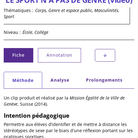
Thématiques :
Corps, Genre et espace public, Masculinités,
Sport
Niveau :
École, Collège
Onglets principaux
Fiche
Annotation
(onglet actif)
Onglets secondaires
Analyse
Prolongements
Méthode
(onglet actif)
Un clip produit et réalisé par la
Mission Égalité de la Ville de
Genève
, Suisse (2014).
Intention pédagogique
Permettre aux élèves d’identifier et de mettre à distance les
stéréotypes de sexe par le biais d'une réflexion portant sur les
pratiques sportives.