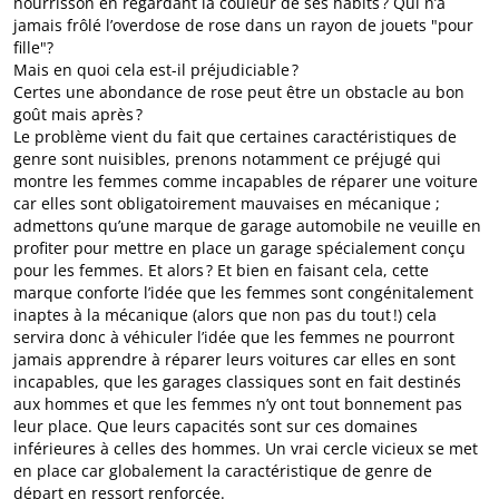
nourrisson en regardant la couleur de ses habits ? Qui n’a
jamais frôlé l’overdose de rose dans un rayon de jouets "pour
fille"?
Mais en quoi cela est-il préjudiciable ?
Certes une abondance de rose peut être un obstacle au bon
goût mais après ?
Le problème vient du fait que certaines caractéristiques de
genre sont nuisibles, prenons notamment ce préjugé qui
montre les femmes comme incapables de réparer une voiture
car elles sont obligatoirement mauvaises en mécanique ;
admettons qu’une marque de garage automobile ne veuille en
profiter pour mettre en place un garage spécialement conçu
pour les femmes. Et alors ? Et bien en faisant cela, cette
marque conforte l’idée que les femmes sont congénitalement
inaptes à la mécanique (alors que non pas du tout !) cela
servira donc à véhiculer l’idée que les femmes ne pourront
jamais apprendre à réparer leurs voitures car elles en sont
incapables, que les garages classiques sont en fait destinés
aux hommes et que les femmes n’y ont tout bonnement pas
leur place. Que leurs capacités sont sur ces domaines
inférieures à celles des hommes. Un vrai cercle vicieux se met
en place car globalement la caractéristique de genre de
départ en ressort renforcée.