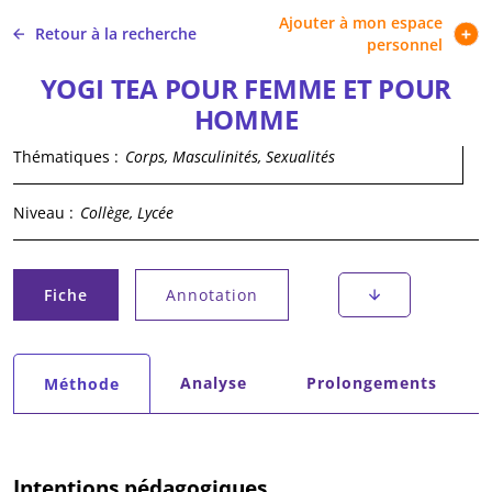
Ajouter à mon espace
Retour à la recherche
personnel
YOGI TEA POUR FEMME ET POUR
HOMME
Thématiques :
Corps, Masculinités, Sexualités
Niveau :
Collège, Lycée
Onglets principaux
Fiche
Annotation
(onglet actif)
Onglets secondaires
Analyse
Prolongements
Méthode
(onglet actif)
Intentions pédagogiques