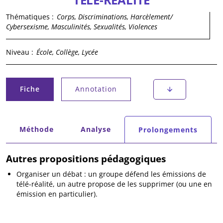
Thématiques :
Corps, Discriminations, Harcèlement/
Cybersexisme, Masculinités, Sexualités, Violences
Niveau :
École, Collège, Lycée
Onglets principaux
Fiche
Annotation
(onglet actif)
Onglets secondaires
Méthode
Analyse
Prolongements
(onglet actif)
Autres propositions pédagogiques
Organiser un débat : un groupe défend les émissions de
télé-réalité, un autre propose de les supprimer (ou une en
émission en particulier).