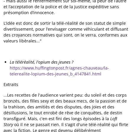
- mais aussi le renfermement sur soi-même, la peur de l’autre
et l’acceptation de la police et de la justice expéditive sans
présomption d’innocence.
L’idée est donc de sortir la télé-réalité de son statut de simple
divertissement, pour l’envisager comme véhiculant et diffusant
des croyances normatives qui sont, on le verra, conformes aux
valeurs libérales..."
La téléréalité, l'opium des jeunes ?
https://www.huffingtonpost.fr/agnes-chauveau/la-
telerealite-lopium-des-jeunes_b_4147841.html
Extraits
...Les recettes de l'audience varient peu: du soleil et des corps
bronzés, des filles sexy et des beaux mecs, de la passion et de
la trahison, des amitiés et des disputes, des joies et des
désillusions, le tout enrobé de rêve de conquêtes, de destin
transfiguré. Mais, c'en est fini des longs épisodes à la
Loft
Story
où il ne se passait rien. Il s'agit d'une télé-réalité qui flirte
avec la fiction. Le genre est devenu délibérément