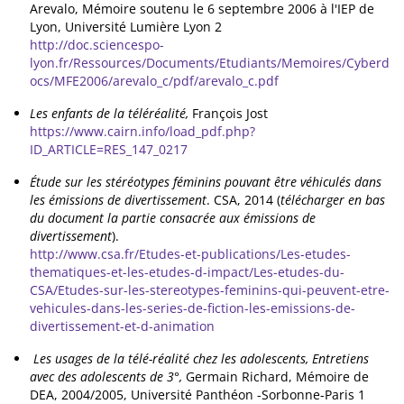
Arevalo, Mémoire soutenu le 6 septembre 2006 à l'IEP de
Lyon, Université Lumière Lyon 2
http://doc.sciencespo-
lyon.fr/Ressources/Documents/Etudiants/Memoires/Cyberd
ocs/MFE2006/arevalo_c/pdf/arevalo_c.pdf
Les enfants de la téléréalité,
François Jost
https://www.cairn.info/load_pdf.php?
ID_ARTICLE=RES_147_0217
Étude sur les stéréotypes féminins pouvant être véhiculés dans
les émissions de divertissement
. CSA, 2014 (
télécharger en bas
du document la partie consacrée aux émissions de
divertissement
).
http://www.csa.fr/Etudes-et-publications/Les-etudes-
thematiques-et-les-etudes-d-impact/Les-etudes-du-
CSA/Etudes-sur-les-stereotypes-feminins-qui-peuvent-etre-
vehicules-dans-les-series-de-fiction-les-emissions-de-
divertissement-et-d-animation
Les usages de la télé-réalité chez les adolescents, Entretiens
avec des adolescents de 3°,
Germain Richard, Mémoire de
DEA, 2004/2005, Université Panthéon -Sorbonne-Paris 1