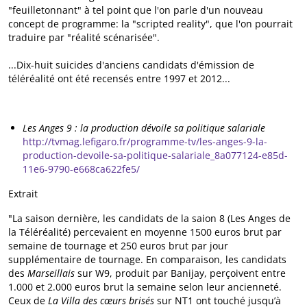
"feuilletonnant" à tel point que l'on parle d'un nouveau
concept de programme: la "scripted reality", que l'on pourrait
traduire par "réalité scénarisée".
...Dix-huit suicides d'anciens candidats d'émission de
téléréalité ont été recensés entre 1997 et 2012...
Les Anges 9 : la production dévoile sa politique salariale
http://tvmag.lefigaro.fr/programme-tv/les-anges-9-la-
production-devoile-sa-politique-salariale_8a077124-e85d-
11e6-9790-e668ca622fe5/
Extrait
"La saison dernière, les candidats de la saion 8 (Les Anges de
la Téléréalité) percevaient en moyenne 1500 euros brut par
semaine de tournage et 250 euros brut par jour
supplémentaire de tournage. En comparaison, les candidats
des
Marseillais
sur W9, produit par Banijay, perçoivent entre
1.000 et 2.000 euros brut la semaine selon leur ancienneté.
Ceux de
La Villa des cœurs brisés
sur NT1 ont touché jusqu’à