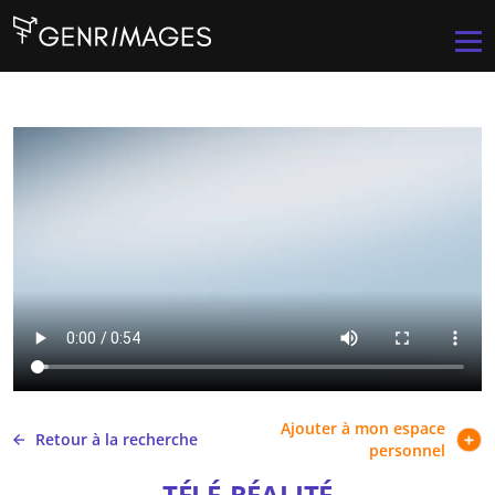
Aller au contenu principal
Men
Ajouter à mon espace
Retour à la recherche
personnel
TÉLÉ-RÉALITÉ