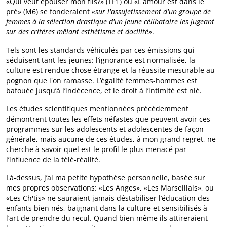
«Qui veut épouser mon fils?» (TF1) ou «L'amour est dans le
pré» (M6) se fonderaient
«sur l'assujetissement d'un groupe de
femmes à la sélection drastique d'un jeune célibataire les jugeant
sur des critères mêlant esthétisme et docilité
».
Tels sont les standards véhiculés par ces émissions qui
séduisent tant les jeunes: l’ignorance est normalisée, la
culture est rendue chose étrange et la réussite mesurable au
pognon que l'on ramasse. L’égalité femmes-hommes est
bafouée jusqu’à l’indécence, et le droit à l’intimité est nié.
Les études scientifiques mentionnées précédemment
démontrent toutes les effets néfastes que peuvent avoir ces
programmes sur les adolescents et adolescentes de façon
générale, mais aucune de ces études, à mon grand regret, ne
cherche à savoir quel est le profil le plus menacé par
l’influence de la télé-réalité.
Là-dessus, j’ai ma petite hypothèse personnelle, basée sur
mes propres observations: «Les Anges», «Les Marseillais», ou
«Les Ch'tis» ne sauraient jamais déstabiliser l’éducation des
enfants bien nés, baignant dans la culture et sensibilisés à
l’art de prendre du recul. Quand bien même ils attireraient