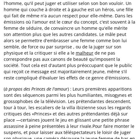
l'homme, qu'il peut juger et utiliser selon son bon vouloir. Un
homme qui couche à droite et à gauche est un héros, une fille
qui fait de même n'a aucun respect pour elle-même. Dans les
émissions où l'amour est le cœur du concept, c'est souvent à la
femme de séduire, de convaincre un homme qu'elle mérite
son attention plus que les autres candidates. Le mâle peut
alors se permettre d'embrasser une femme comme bon lui
semble, de force ou par surprise , ou de la juger sur son
physique et la critiquer si elle a le
malheur
de ne pas
correspondre pas aux canons de beauté qu'imposent la
société. Tout cela est d'autant plus préoccupant que le public
qui reçoit ce message est majoritairement jeune, même s'il
reste compliqué d'évaluer les effets de ce genre d'émissions.
(
à propos des Princes de l'amour
) : Leurs premières apparitions
sont des séquences parmi les plus humiliantes, misogynes et
grossophobes de la télévision. Les prétendantes descendent,
tour à tour, les escaliers de la villa ibizienne sous les regards
critiques des «Princes» et des autres prétendantes déjà sur
place —certaines jouent le jeu en glissant une petite phrase
assassine à peine présentées à leur rivale.Pour faire monter le
suspens, et pour laisser aux téléspectateurs le loisir de juger
son physique, une caméra découvre la jeune femme de bas en