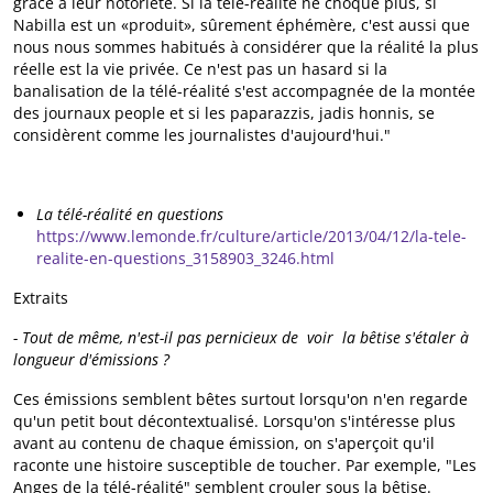
grâce à leur notoriété. Si la télé-réalité ne choque plus, si
Nabilla est un «produit», sûrement éphémère, c'est aussi que
nous nous sommes habitués à considérer que la réalité la plus
réelle est la vie privée. Ce n'est pas un hasard si la
banalisation de la télé-réalité s'est accompagnée de la montée
des journaux people et si les paparazzis, jadis honnis, se
considèrent comme les journalistes d'aujourd'hui."
La télé-réalité en questions
https://www.lemonde.fr/culture/article/2013/04/12/la-tele-
realite-en-questions_3158903_3246.html
Extraits
- Tout de même, n'est-il pas pernicieux de voir la bêtise s'étaler à
longueur d'émissions ?
Ces émissions semblent bêtes surtout lorsqu'on n'en regarde
qu'un petit bout décontextualisé. Lorsqu'on s'intéresse plus
avant au contenu de chaque émission, on s'aperçoit qu'il
raconte une histoire susceptible de toucher. Par exemple, "Les
Anges de la télé-réalité" semblent crouler sous la bêtise.