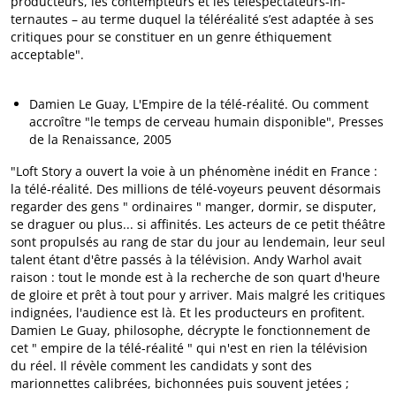
producteurs, les contempteurs et les téléspectateurs-in-
ternautes – au terme duquel la téléréalité s’est adaptée à ses
critiques pour se constituer en un genre éthiquement
acceptable".
Damien Le Guay, L'Empire de la télé-réalité. Ou comment
accroître "le temps de cerveau humain disponible", Presses
de la Renaissance, 2005
"Loft Story a ouvert la voie à un phénomène inédit en France :
la télé-réalité. Des millions de télé-voyeurs peuvent désormais
regarder des gens " ordinaires " manger, dormir, se disputer,
se draguer ou plus... si affinités. Les acteurs de ce petit théâtre
sont propulsés au rang de star du jour au lendemain, leur seul
talent étant d'être passés à la télévision. Andy Warhol avait
raison : tout le monde est à la recherche de son quart d'heure
de gloire et prêt à tout pour y arriver. Mais malgré les critiques
indignées, l'audience est là. Et les producteurs en profitent.
Damien Le Guay, philosophe, décrypte le fonctionnement de
cet " empire de la télé-réalité " qui n'est en rien la télévision
du réel. Il révèle comment les candidats y sont des
marionnettes calibrées, bichonnées puis souvent jetées ;