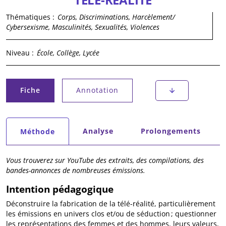
Thématiques :
Corps, Discriminations, Harcèlement/
Cybersexisme, Masculinités, Sexualités, Violences
Niveau :
École, Collège, Lycée
Onglets principaux
Fiche
Annotation
(onglet actif)
Onglets secondaires
Analyse
Prolongements
Méthode
(onglet actif)
Vous trouverez sur YouTube des extraits, des compilations, des
bandes-annonces de nombreuses émissions.
Intention pédagogique
Déconstruire la fabrication de la télé-réalité, particulièrement
les émissions en univers clos et/ou de séduction ; questionner
les représentations des femmes et des hommes, leurs valeurs,