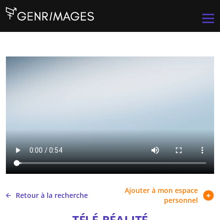
Aller au contenu principal
Men
Ajouter à mon espace
Retour à la recherche
personnel
TÉLÉ-RÉALITÉ